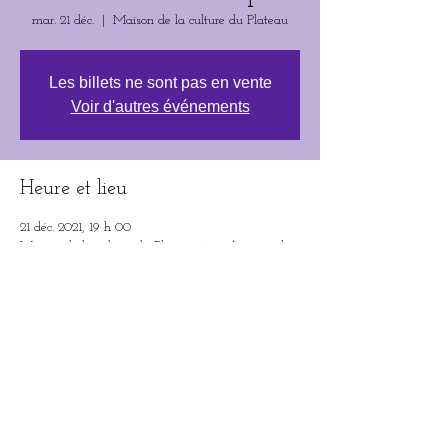
mar. 21 déc.
  |  
Maison de la culture du Plateau
Les billets ne sont pas en vente
Voir d'autres événements
Heure et lieu
21 déc. 2021, 19 h 00
Maison de la culture du Plateau, 465 Avenue du
Mont-Royal E, Montréal, QC H2J 1W3, Canada
Partager cet événement