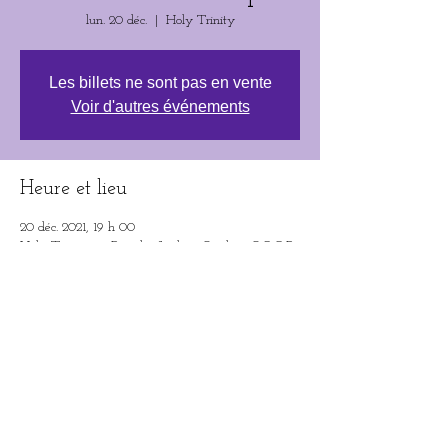
lun. 20 déc.
  |  
Holy Trinity
Les billets ne sont pas en vente
Voir d'autres événements
Heure et lieu
20 déc. 2021, 19 h 00
Holy Trinity, 31 Rue des Jardins, Québec, QC G1R
3Y9, Canada
Partager cet événement