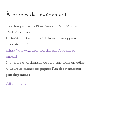
À propos de l'événement
Il est temps que tu t'inscrives au Petit Miscast !!
C'est si simple :
1. Choisis ta chanson préférée du sexe opposé
2. Inscris-toi via le 
https://www.zitabombardier.com/events/petit-
miscast
3. Interprète ta chanson devant une foule en délire
4. Cours la chance de gagner l'un des nombreux 
prix disponibles 
Afficher plus
Billets
Vente expirée
Type de billet