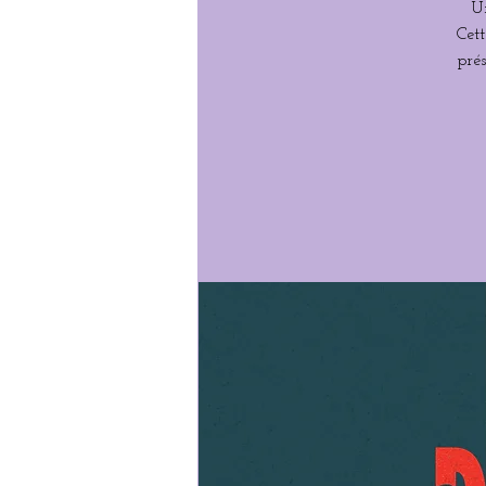
U
Cett
pré