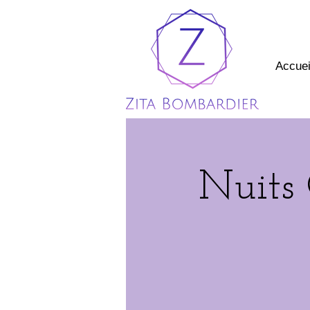
Accuei
Nuits 