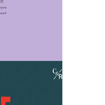
E!
Soyez
nes!