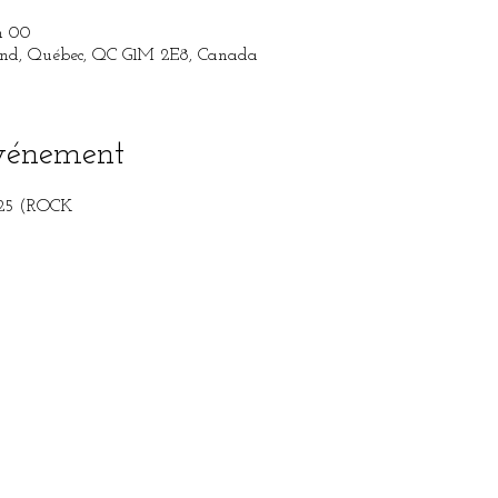
h 00
rand, Québec, QC G1M 2E8, Canada
événement
7625 (ROCK