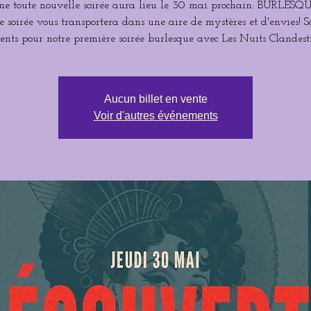
ne toute nouvelle soirée aura lieu le 30 mai prochain: BURLESQU
e soirée vous transportera dans une aire de mystères et d'envies! 
sents pour notre première soirée burlesque avec Les Nuits Clandesti
Aucun billet en vente
Voir d'autres événements