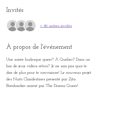
Invités
+ 46 autres invités
À propos de l'événement
Une soirée burlesque queer? À Québec? Dans un 
bar de jeux vidéos rétros? Je ne sais pas quoi te 
dire de plus pour te convaincre! Le nouveau projet 
des Nuits Clandestines présenté par Zita 
Bombardier animé par The Drama Queer!
Billets
Vente expirée
Type de billet