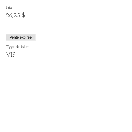
Prix
26,25 $
Vente expirée
Type de billet
VIP
Plus d'info
Prix
50,00 $
Complet
Type de billet
Forfait 4 billets