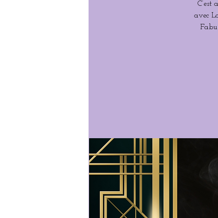
C’est 
avec La
Fabul