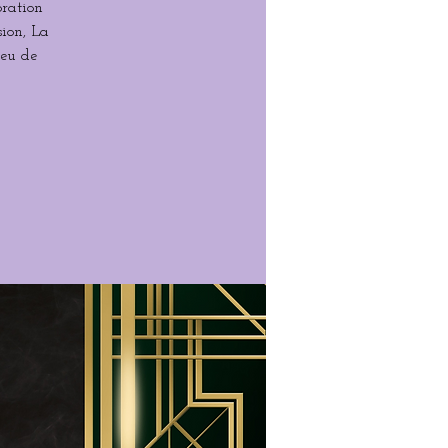
oration
sion, La
ieu de