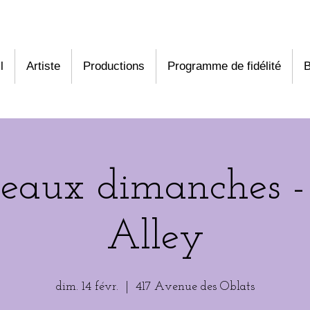
l
Artiste
Productions
Programme de fidélité
B
beaux dimanches -
Alley
dim. 14 févr.
  |  
417 Avenue des Oblats