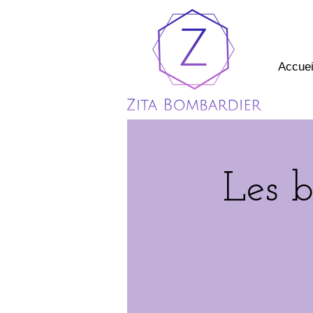
Accuei
Les 