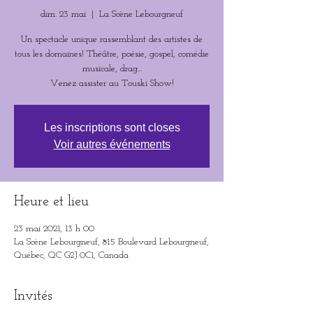
dim. 23 mai
  |  
La Scène Lebourgneuf
Un spectacle unique rassemblant des artistes de
tous les domaines! Théâtre, poésie, gospel, comédie
musicale, drag...
Venez assister au Touski Show!
Les inscriptions sont closes
Voir autres événements
Heure et lieu
23 mai 2021, 13 h 00
La Scène Lebourgneuf, 815 Boulevard Lebourgneuf,
Québec, QC G2J 0C1, Canada
Invités