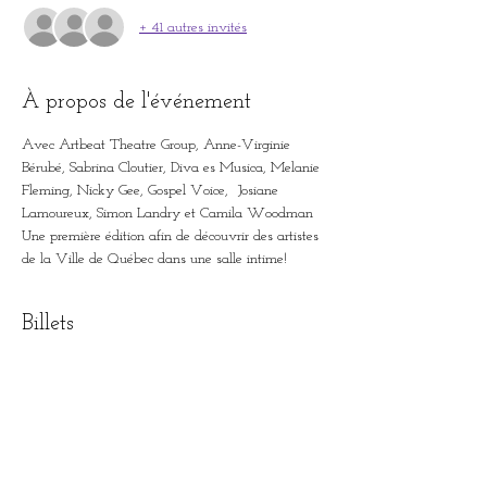
+ 41 autres invités
À propos de l'événement
Avec Artbeat Theatre Group, Anne-Virginie 
Bérubé, Sabrina Cloutier, Diva es Musica, Melanie 
Fleming, Nicky Gee, Gospel Voice,  Josiane 
Lamoureux, Simon Landry et Camila Woodman
Une première édition afin de découvrir des artistes 
de la Ville de Québec dans une salle intime!
Billets
Complet
Type de billet
Prévente - Le Touski Show