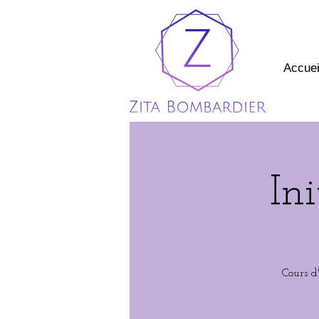
Accuei
In
Cours d