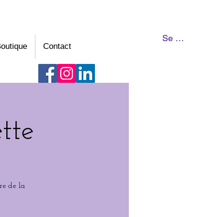
Se connecter
outique
Contact
tte
re de la