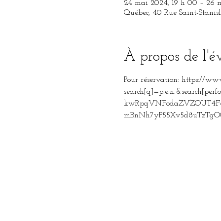
24 mai 2024, 19 h 00 – 26 
Québec, 40 Rue Saint-Stanis
À propos de l'
Pour réservation: https://ww
search[q]=p.e.n.&search[
kwRpqVNFodaZVZOUT4F6L
mBnNh7yP55Xv5d8uTzTg