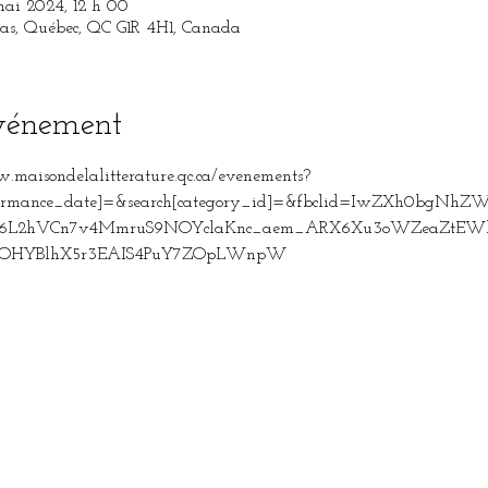
mai 2024, 12 h 00
las, Québec, QC G1R 4H1, Canada
événement
w.maisondelalitterature.qc.ca/evenements?
performance_date]=&search[category_id]=&fbclid=IwZXh0bgN
2hVCn7v4MmruS9NOYclaKnc_aem_ARX6Xu3oWZeaZtEWlc6
OOHYBlhX5r3EAIS4PuY7ZOpLWnpW