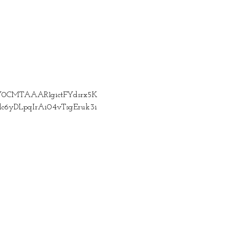
hZW0CMTAAAR1gictFYdsrx5K
yDLpqIrAi04vTsgEruk3i