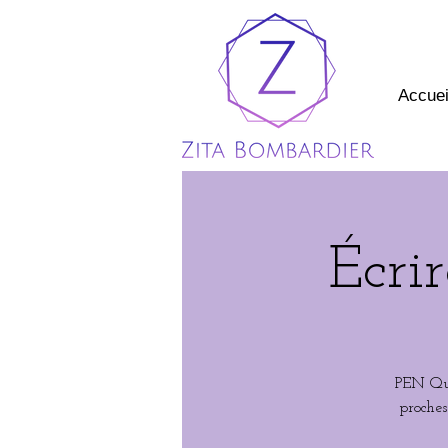
Accuei
Écrir
PEN Qué
proches