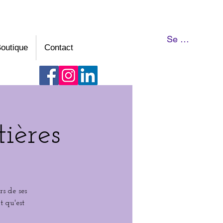
Se connecter
outique
Contact
tières
s de ses
t qu'est